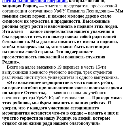
специальной военной операции
, которые погибли,
защищая Родину,
— отметила председатель профсоюзной
организации сотрудников УрФУ Людмила Леонидовна—
Мы
помним своих героев, и каждое молодое дерево стало
символом их мужества и преданности. Высаженные
рябины будут расти и напоминать о подвиге этих людей.
Эта аллея — живое свидетельство нашего уважения и
благодарности тем, кто пожертвовал собой ради нашей
безопасности. Мы должны помнить их имена и подвиги,
чтобы молодежь знала, что значит быть настоящим
патриотом своей страны. Это подчеркивает
преемственность поколений и важность служения
Родине»
.
Всего на аллее высажено 19 деревьев в честь 15-ти
выпускников военного учебного центра, трех студентов
различных институтов университета и одного выпускника.
«Это важнейшее мероприятие в честь наших ребят,
которые погибли при выполнении своего воинского долга
по защите Отечества,
— заявил начальник учебного
военного центра УрФУ Юрий самохвалов. —
Проходя мимо
этих рябинок, мы будем помнить о наших ребятах. Я
уверен, что у каждого участника сегодняшнего
мероприятия останется что-то в сердце – память о них и
чувство гордости за нашу Родину, за людей, которые
отдают свои жизни ради нашего благополучия»
.