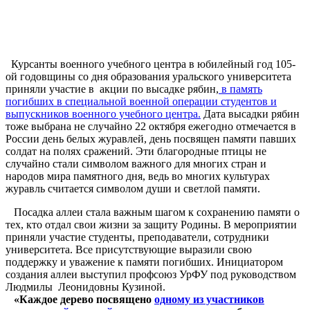
Курсанты военного учебного центра в юбилейный год 105-
ой годовщины со дня образования уральского университета
приняли участие в акции по высадке рябин,
в память
погибших в специальной военной операции студентов и
выпускников военного учебного центра.
Дата высадки рябин
тоже выбрана не случайно 22 октября ежегодно отмечается в
России день белых журавлей, день посвящен памяти павших
солдат на полях сражений. Эти благородные птицы не
случайно стали символом важного для многих стран и
народов мира памятного дня, ведь во многих культурах
журавль считается символом души и светлой памяти.
Посадка аллеи стала важным шагом к сохранению памяти о
тех, кто отдал свои жизни за защиту Родины. В мероприятии
приняли участие студенты, преподаватели, сотрудники
университета. Все присутствующие выразили свою
поддержку и уважение к памяти погибших. Инициатором
создания аллеи выступил профсоюз УрФУ под руководством
Людмилы Леонидовны Кузиной.
«Каждое дерево посвящено
одному из участников