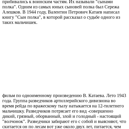
прибивались к воинским частям. Их называли "сынами
полка". Одним из самых юных сыновей полка был Сережа
Алешков. В 1944 году, Валентин Петрович Катаев написал
книгу "Сын полка", в которой рассказал о судьбе одного из
таких мальчишек.
фильм по одноименному произведению В. Катаева. Лето 1943
года. Группа разведчиков артиллерийского дивизиона во
время рейда по вражескому тылу натыкается на 12-тилетнего
мальчишку. Разведчиков потрясает его вид -совершенно
дикий, грязный, оборванный, злой и голодный - настоящий
"волчонок". Разведчики забирают его с собой и выясняют, что
скитается он по лесам вот уже около двух лет, питается, чем