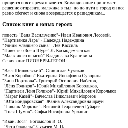
придется и все время прячется. Командование принимает
решение отправить мальчика в тыл, но по пути в город он все
равно сбегает и снова возвращается к разведчикам...
Список книг о юных героях
повесть "Ваня Васильченко"- Иван Иванович Лесовой.
"Партизанка Лара" - Надежда Надеждина
"Улицы младшего сына"- Лев Кассиль
"Повесть о Зое и Шуре" Л. Космодемьянская
"Мальчик со шпагой" Владислава Крапивина
Серия книг ПИОНЕРЫ-ГЕРОИ:
"Вася Шишковский"- Станислав Чумаков
"Витя Коробков" Екатерина Иосифовна Суворина
"Зина Портнова"- Григорий Осипович Набатов,
"Лёня Голиков"- Юрий Михайлович Корольков,
"Партизан Лёня Голиков"- Юрий Михайлович Корольков
"Марат Казей"- Вячеслав Николаевич Морозов
"Юта Бондаровская"- Жанна Александровна Браун
"Павлик Морозов"- Виталий Георгиевич Губарев
"Толя Шумов"- Софья Иосифовна Урланис
"Иван. Зося"- Богомолов В. О.
"Дети блокады"-Сухачев М. П.