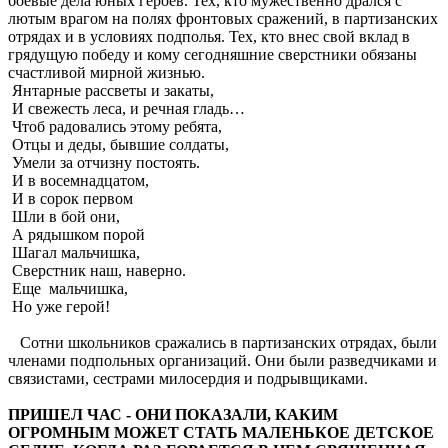
боевые дела юных героев. Тех, кто мужественно дрался с
лютым врагом на полях фронтовых сражений, в партизанских
отрядах и в условиях подполья. Тех, кто внес свой вклад в
грядущую победу и кому сегодняшние сверстники обязаны
счастливой мирной жизнью.
Янтарные рассветы и закаты,
И свежесть леса, и речная гладь…
Чтоб радовались этому ребята,
Отцы и деды, бывшие солдаты,
Умели за отчизну постоять.
И в восемнадцатом,
И в сорок первом
Шли в бой они,
А рядышком порой
Шагал мальчишка,
Сверстник наш, наверно.
Еще мальчишка,
Но уже герой!
Сотни школьников сражались в партизанских отрядах, были
членами подпольных организаций. Они были разведчиками и
связистами, сестрами милосердия и подрывщиками.
ПРИШЕЛ ЧАС - ОНИ ПОКАЗАЛИ, КАКИМ
ОГРОМНЫМ МОЖЕТ СТАТЬ МАЛЕНЬКОЕ ДЕТСКОЕ