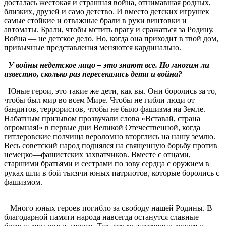
досталась жестокая и страшная война, отнимавшая родных,
близких, друзей и само детство. И вместо детских игрушек
самые стойкие и отважные брали в руки винтовки и
автоматы. Брали, чтобы мстить врагу и сражаться за Родину.
Война — не детское дело. Но, когда она приходит в твой дом,
привычные представления меняются кардинально.
У войны недетское лицо – это знают все. Но многим ли
известно, сколько раз пересекались дети и война?
Юные герои, это такие же дети, как вы. Они боролись за то,
чтобы был мир во всем Мире. Чтобы не гибли люди от
бандитов, террористов, чтобы не было фашизма на Земле.
Набатным призывом прозвучали слова «Вставай, страна
огромная!» в первые дни Великой Отечественной, когда
гитлеровские полчища вероломно вторглись на нашу землю.
Весь советский народ поднялся на священную борьбу против
немецко—фашистских захватчиков. Вместе с отцами,
старшими братьями и сестрами по зову сердца с оружием в
руках шли в бой тысячи юных патриотов, которые боролись с
фашизмом.
Много юных героев погибло за свободу нашей Родины. В
благодарной памяти народа навсегда останутся славные