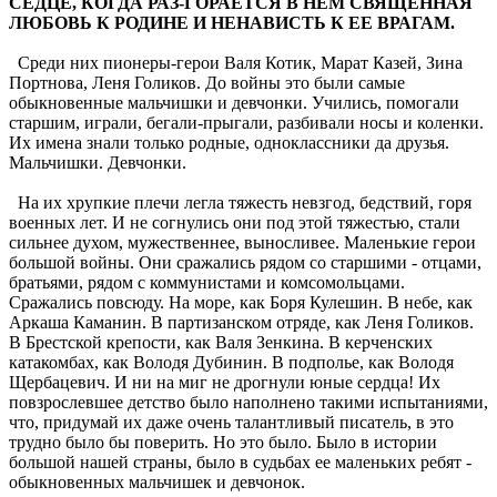
СЕДЦЕ, КОГДА РАЗ-ГОРАЕТСЯ В НЕМ СВЯЩЕННАЯ
ЛЮБОВЬ К РОДИНЕ И НЕНАВИСТЬ К ЕЕ ВРАГАМ.
Среди них пионеры-герои Валя Котик, Марат Казей, Зина
Портнова, Леня Голиков. До войны это были самые
обыкновенные мальчишки и девчонки. Учились, помогали
старшим, играли, бегали-прыгали, разбивали носы и коленки.
Их имена знали только родные, одноклассники да друзья.
Мальчишки. Девчонки.
На их хрупкие плечи легла тяжесть невзгод, бедствий, горя
военных лет. И не согнулись они под этой тяжестью, стали
сильнее духом, мужественнее, выносливее. Маленькие герои
большой войны. Они сражались рядом со старшими - отцами,
братьями, рядом с коммунистами и комсомольцами.
Сражались повсюду. На море, как Боря Кулешин. В небе, как
Аркаша Каманин. В партизанском отряде, как Леня Голиков.
В Брестской крепости, как Валя Зенкина. В керченских
катакомбах, как Володя Дубинин. В подполье, как Володя
Щербацевич. И ни на миг не дрогнули юные сердца! Их
повзрослевшее детство было наполнено такими испытаниями,
что, придумай их даже очень талантливый писатель, в это
трудно было бы поверить. Но это было. Было в истории
большой нашей страны, было в судьбах ее маленьких ребят -
обыкновенных мальчишек и девчонок.