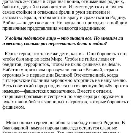
досталась жестокая и страшная война, отнимавшая родных,
близких, друзей и само детство. И вместо детских игрушек
самые стойкие и отважные брали в руки винтовки и
автоматы. Брали, чтобы мстить врагу и сражаться за Родину.
Война — не детское дело. Но, когда она приходит в твой дом,
привычные представления меняются кардинально.
У войны недетское лицо – это знают все. Но многим ли
известно, сколько раз пересекались дети и война?
Юные герои, это такие же дети, как вы. Они боролись за то,
чтобы был мир во всем Мире. Чтобы не гибли люди от
бандитов, террористов, чтобы не было фашизма на Земле.
Набатным призывом прозвучали слова «Вставай, страна
огромная!» в первые дни Великой Отечественной, когда
гитлеровские полчища вероломно вторглись на нашу землю.
Весь советский народ поднялся на священную борьбу против
немецко—фашистских захватчиков. Вместе с отцами,
старшими братьями и сестрами по зову сердца с оружием в
руках шли в бой тысячи юных патриотов, которые боролись с
фашизмом.
Много юных героев погибло за свободу нашей Родины. В
благодарной памяти народа навсегда останутся славные