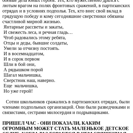
боевые дела юных героев. Тех, кто мужественно дрался с
лютым врагом на полях фронтовых сражений, в партизанских
отрядах и в условиях подполья. Тех, кто внес свой вклад в
грядущую победу и кому сегодняшние сверстники обязаны
счастливой мирной жизнью.
Янтарные рассветы и закаты,
И свежесть леса, и речная гладь…
Чтоб радовались этому ребята,
Отцы и деды, бывшие солдаты,
Умели за отчизну постоять.
И в восемнадцатом,
И в сорок первом
Шли в бой они,
А рядышком порой
Шагал мальчишка,
Сверстник наш, наверно.
Еще мальчишка,
Но уже герой!
Сотни школьников сражались в партизанских отрядах, были
членами подпольных организаций. Они были разведчиками и
связистами, сестрами милосердия и подрывщиками.
ПРИШЕЛ ЧАС - ОНИ ПОКАЗАЛИ, КАКИМ
ОГРОМНЫМ МОЖЕТ СТАТЬ МАЛЕНЬКОЕ ДЕТСКОЕ