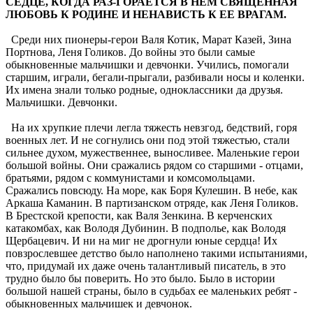
СЕДЦЕ, КОГДА РАЗ-ГОРАЕТСЯ В НЕМ СВЯЩЕННАЯ
ЛЮБОВЬ К РОДИНЕ И НЕНАВИСТЬ К ЕЕ ВРАГАМ.
Среди них пионеры-герои Валя Котик, Марат Казей, Зина
Портнова, Леня Голиков. До войны это были самые
обыкновенные мальчишки и девчонки. Учились, помогали
старшим, играли, бегали-прыгали, разбивали носы и коленки.
Их имена знали только родные, одноклассники да друзья.
Мальчишки. Девчонки.
На их хрупкие плечи легла тяжесть невзгод, бедствий, горя
военных лет. И не согнулись они под этой тяжестью, стали
сильнее духом, мужественнее, выносливее. Маленькие герои
большой войны. Они сражались рядом со старшими - отцами,
братьями, рядом с коммунистами и комсомольцами.
Сражались повсюду. На море, как Боря Кулешин. В небе, как
Аркаша Каманин. В партизанском отряде, как Леня Голиков.
В Брестской крепости, как Валя Зенкина. В керченских
катакомбах, как Володя Дубинин. В подполье, как Володя
Щербацевич. И ни на миг не дрогнули юные сердца! Их
повзрослевшее детство было наполнено такими испытаниями,
что, придумай их даже очень талантливый писатель, в это
трудно было бы поверить. Но это было. Было в истории
большой нашей страны, было в судьбах ее маленьких ребят -
обыкновенных мальчишек и девчонок.