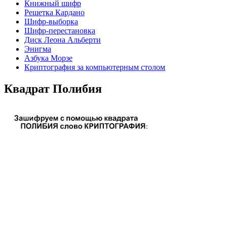
Книжный шифр
Решетка Кардано
Шифр-выборка
Шифр-перестановка
Диск Леона Альберти
Энигма
Азбука Морзе
Криптография за компьютерным столом
Квадрат Полибия