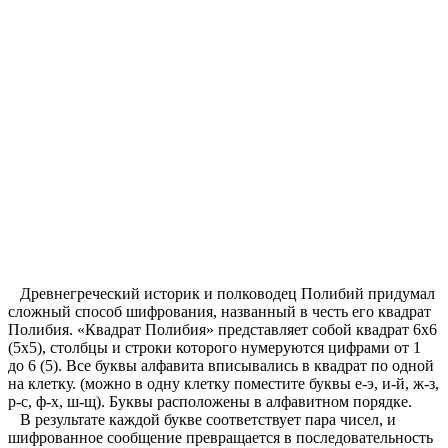
Древнегреческий историк и полководец Полибий придумал
сложный способ шифрования, названный в честь его квадрат
Полибия. «Квадрат Полибия» представляет собой квадрат 6х6
(5x5), столбцы и строки которого нумеруются цифрами от 1
до 6 (5). Все буквы алфавита вписывались в квадрат по одной
на клетку. (можно в одну клетку поместите буквы е-э, и-й, ж-з,
р-с, ф-х, ш-щ). Буквы расположены в алфавитном порядке.
В результате каждой букве соответствует пара чисел, и
шифрованное сообщение превращается в последовательность