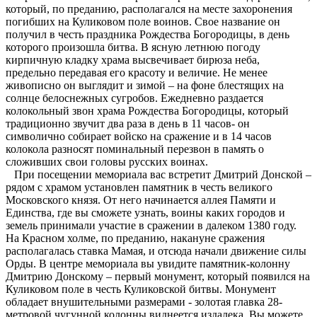
который, по преданию, располагался на месте захоронения
погибших на Куликовом поле воинов. Свое название он
получил в честь праздника Рождества Богородицы, в день
которого произошла битва. В ясную летнюю погоду
кирпичную кладку храма высвечивает бирюза неба,
предельно передавая его красоту и величие. Не менее
живописно он выглядит и зимой – на фоне блестящих на
солнце белоснежных сугробов. Ежедневно раздается
колокольный звон храма Рождества Богородицы, который
традиционно звучит два раза в день в 11 часов- он
символично собирает войско на сражение и в 14 часов
колокола разносят поминальный перезвон в память о
сложивших свои головы русских воинах.
При посещении мемориала вас встретит Дмитрий Донской –
рядом с храмом установлен памятник в честь великого
Московского князя. От него начинается аллея Памяти и
Единства, где вы сможете узнать, воины каких городов и
земель принимали участие в сражении в далеком 1380 году.
На Красном холме, по преданию, накануне сражения
располагалась ставка Мамая, и отсюда начали движение силы
Орды. В центре мемориала вы увидите памятник-колонну
Дмитрию Донскому – первый монумент, который появился на
Куликовом поле в честь Куликовской битвы. Монумент
обладает внушительными размерами - золотая главка 28-
метровой чугунной колонны виднеется издалека. Вы можете