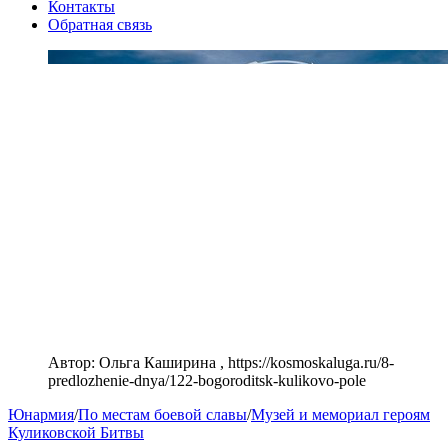
Контакты
Обратная связь
Автор: Ольга Каширина , https://kosmoskaluga.ru/8-
predlozhenie-dnya/122-bogoroditsk-kulikovo-pole
Юнармия
/
По местам боевой славы
/
Музей и мемориал героям
Куликовской Битвы