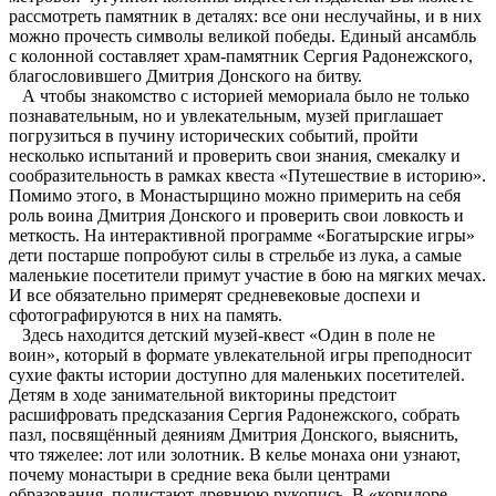
рассмотреть памятник в деталях: все они неслучайны, и в них
можно прочесть символы великой победы. Единый ансамбль
с колонной составляет храм-памятник Сергия Радонежского,
благословившего Дмитрия Донского на битву.
А чтобы знакомство с историей мемориала было не только
познавательным, но и увлекательным, музей приглашает
погрузиться в пучину исторических событий, пройти
несколько испытаний и проверить свои знания, смекалку и
сообразительность в рамках квеста «Путешествие в историю».
Помимо этого, в Монастырщино можно примерить на себя
роль воина Дмитрия Донского и проверить свои ловкость и
меткость. На интерактивной программе «Богатырские игры»
дети постарше попробуют силы в стрельбе из лука, а самые
маленькие посетители примут участие в бою на мягких мечах.
И все обязательно примерят средневековые доспехи и
сфотографируются в них на память.
Здесь находится детский музей-квест «Один в поле не
воин», который в формате увлекательной игры преподносит
сухие факты истории доступно для маленьких посетителей.
Детям в ходе занимательной викторины предстоит
расшифровать предсказания Сергия Радонежского, собрать
пазл, посвящённый деяниям Дмитрия Донского, выяснить,
что тяжелее: лот или золотник. В келье монаха они узнают,
почему монастыри в средние века были центрами
образования, полистают древнюю рукопись. В «коридоре