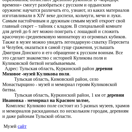
времени» смогут разобраться с русским и ордынским
оружием: научатся различать его, узнают, из каких материалов
изготавливали в XIV веке доспехи, кольчуги, мечи и луки.
Самым настойчивым и дружным семьям музей откроет свой
главный секрет – тайник с кладом. В специальной комнате
для детей до 6 лет можно поиграть с лошадкой и сложить
красочную средневековую миниатюру из огромных кубиков.
Также в музее можно увидеть легендарную схватку Пересвета
и Челубея, оказаться в самой гуще сражения, услышать
Дмитрия Донского и его обращение к русским воинам. Все
это сделает знакомство с историей Куликова поля и
Куликовской битвой незабываемым.
Адрес: Тульская область, Куркинский район
деревня
Моховое -музей Куликова поля
.
Тульская область, Кимовский район, село
Монастырщино - музей и мемориал героям Куликовской
битвы.
Тульская область, Куркинский район, 1 км от
деревни
Ивановка - мемориал на Красном холме,
Комплекс Куликово поле состоит из 5 разных музеев, храмов
и мемориалов раскиданных по нескольким городам, деревням
и даже районам Тульской области.
Музей
сайт