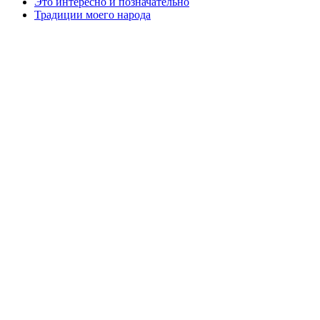
Это интересно и позначательно
Традиции моего народа