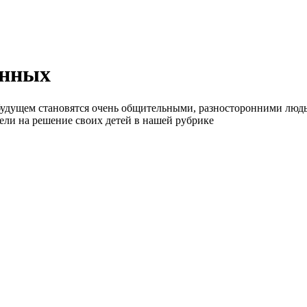
енных
 будущем становятся очень общительными, разносторонними людь
тели на решение своих детей в нашей рубрике