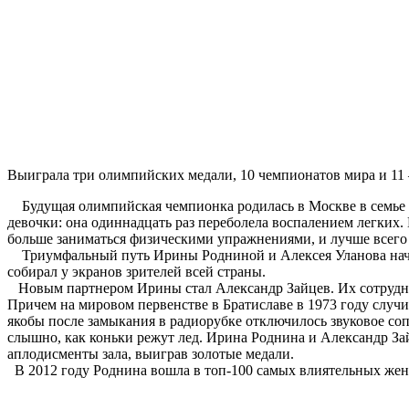
Выиграла три олимпийских медали, 10 чемпионатов мира и 11
Будущая олимпийская чемпионка родилась в Москве в семье ка
девочки: она одиннадцать раз переболела воспалением легких.
больше заниматься физическими упражнениями, и лучше всего
Триумфальный путь Ирины Родниной и Алексея Уланова начал
собирал у экранов зрителей всей страны.
Новым партнером Ирины стал Александр Зайцев. Их сотрудни
Причем на мировом первенстве в Братиславе в 1973 году слу
якобы после замыкания в радиорубке отключилось звуковое со
слышно, как коньки режут лед. Ирина Роднина и Александр Зай
аплодисменты зала, выиграв золотые медали.
В 2012 году Роднина вошла в топ-100 самых влиятельных жен