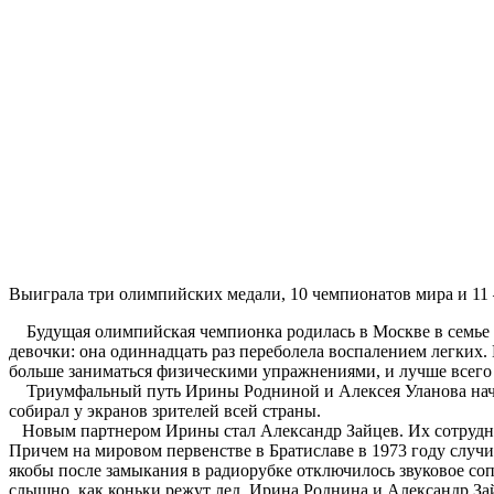
Выиграла три олимпийских медали, 10 чемпионатов мира и 11
Будущая олимпийская чемпионка родилась в Москве в семье ка
девочки: она одиннадцать раз переболела воспалением легких.
больше заниматься физическими упражнениями, и лучше всего
Триумфальный путь Ирины Родниной и Алексея Уланова начал
собирал у экранов зрителей всей страны.
Новым партнером Ирины стал Александр Зайцев. Их сотрудни
Причем на мировом первенстве в Братиславе в 1973 году слу
якобы после замыкания в радиорубке отключилось звуковое со
слышно, как коньки режут лед. Ирина Роднина и Александр Зай