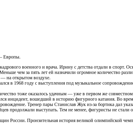
 – Европы.
дрового военного и врача. Ирину с детства отдали в спорт. Ос
 Меньше чем за пять лет ей назначили огромное количество разл
 — на открытом воздухе.
ся в 1968 году с выступления под музыкальное сопровождение
чество тоже оказалось удачным — уже в первом же совместном
чился инцидент, вошедший в историю фигурного катания. Во вр
провождение. Тренер пары Станислав Жук из-за бортика дал ук
цев продолжали выступать. Тем не менее, фигуристы не стали о
щин России. Пронзительная история великой олимпийской чемп