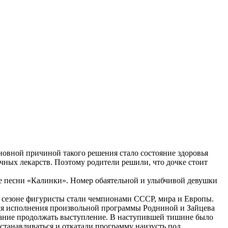
новной причиной такого решения стало состояние здоровья
ичных лекарств. Поэтому родители решили, что дочке стоит
 песни «Калинки». Номер обаятельной и улыбчивой девушки
 сезоне фигуристы стали чемпионами СССР, мира и Европы.
емя исполнения произвольной программы Родниной и Зайцева
азание продолжать выступление. В наступившей тишине было
станавливаться и откатали программу наизусть под