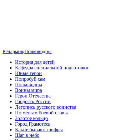
Юнармия
/
Полководцы
История для детей
Кафедра специальной подготовки
Юные герои
Попробуй сам
Полководцы
Воины мира
Герои Отечества
Гордость России
Летопись русского воинства
По местам боевой славы
Золотое кольцо
Город Грамотеев
Какие бывают шифры
Шаг в небо