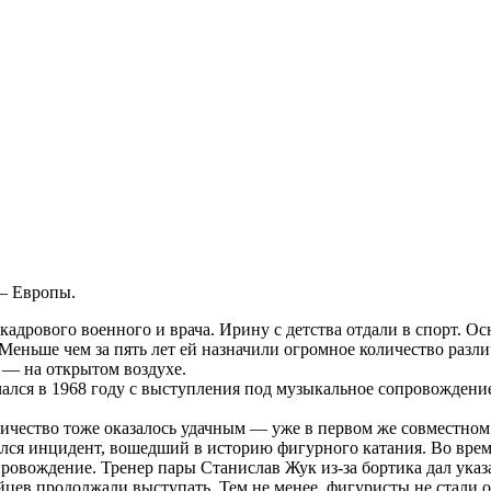
 – Европы.
дрового военного и врача. Ирину с детства отдали в спорт. Ос
 Меньше чем за пять лет ей назначили огромное количество разл
 — на открытом воздухе.
ся в 1968 году с выступления под музыкальное сопровождение
чество тоже оказалось удачным — уже в первом же совместном
чился инцидент, вошедший в историю фигурного катания. Во вр
провождение. Тренер пары Станислав Жук из-за бортика дал ук
цев продолжали выступать. Тем не менее, фигуристы не стали о