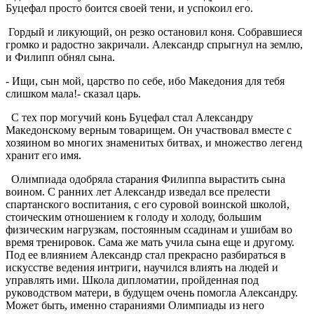
Буцефал просто боится своей тени, и успокоил его.
Гордый и ликующий, он резко остановил коня. Собравшиеся
громко и радостно закричали. Александр спрыгнул на землю,
и Филипп обнял сына.
- Ищи, сын мой, царство по себе, ибо Македония для тебя
слишком мала!- сказал царь.
С тех пор могучий конь Буцефал стал Александру
Македонскому верным товарищем. Он участвовал вместе с
хозяином во многих знаменитых битвах, и множество легенд
хранит его имя.
Олимпиада одобряла старания Филиппа вырастить сына
воином. С ранних лет Александр изведал все прелести
спартанского воспитания, с его суровой воинской школой,
стоическим отношением к голоду и холоду, большим
физическим нагрузкам, постоянным ссадинам и ушибам во
время тренировок. Сама же мать учила сына еще и другому.
Под ее влиянием Александр стал прекрасно разбираться в
искусстве ведения интриги, научился влиять на людей и
управлять ими. Школа дипломатии, пройденная под
руководством матери, в будущем очень помогла Александру.
Может быть, именно стараниями Олимпиады из него