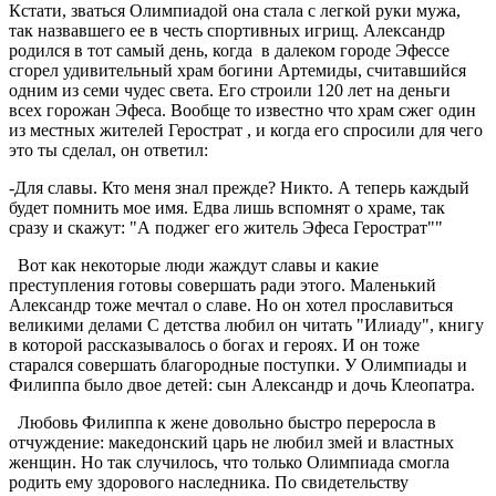
Кстати, зваться Олимпиадой она стала с легкой руки мужа,
так назвавшего ее в честь спортивных игрищ. Александр
родился в тот самый день, когда в далеком городе Эфессе
сгорел удивительный храм богини Артемиды, считавшийся
одним из семи чудес света. Его строили 120 лет на деньги
всех горожан Эфеса. Вообще то известно что храм сжег один
из местных жителей Герострат , и когда его спросили для чего
это ты сделал, он ответил:
-Для славы. Кто меня знал прежде? Никто. А теперь каждый
будет помнить мое имя. Едва лишь вспомнят о храме, так
сразу и скажут: "А поджег его житель Эфеса Герострат""
Вот как некоторые люди жаждут славы и какие
преступления готовы совершать ради этого. Маленький
Александр тоже мечтал о славе. Но он хотел прославиться
великими делами С детства любил он читать "Илиаду", книгу
в которой рассказывалось о богах и героях. И он тоже
старался совершать благородные поступки. У Олимпиады и
Филиппа было двое детей: сын Александр и дочь Клеопатра.
Любовь Филиппа к жене довольно быстро переросла в
отчуждение: македонский царь не любил змей и властных
женщин. Но так случилось, что только Олимпиада смогла
родить ему здорового наследника. По свидетельству