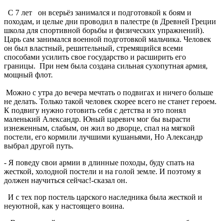
С 7 лет он всерьёз занимался и подготовкой к боям и
походам, и целые дни проводил в палестре (в Древней Греции
школа для спортивной борьбы и физических упражнений).
Царь сам занимался военной подготовкой мальчика. Человек
он был властный, решительный, стремящийся всеми
способами усилить свое государство и расширить его
границы. При нем была создана сильная сухопутная армия,
мощный флот.
Можно с утра до вечера мечтать о подвигах и ничего больше
не делать. Только такой человек скорее всего не станет героем.
К подвигу нужно готовить себя с детства и это понял
маленький Александр. Юный царевич мог бы вырасти
изнеженным, слабым, он жил во дворце, спал на мягкой
постели, его кормили лучшими кушаньями, Но Александр
выбрал другой путь.
- Я поведу свои армии в длинные походы, буду спать на
жесткой, холодной постели и на голой земле. И поэтому я
должен научиться сейчас!-сказал он.
И с тех пор постель царского наследника была жесткой и
неуютной, как у настоящего воина.