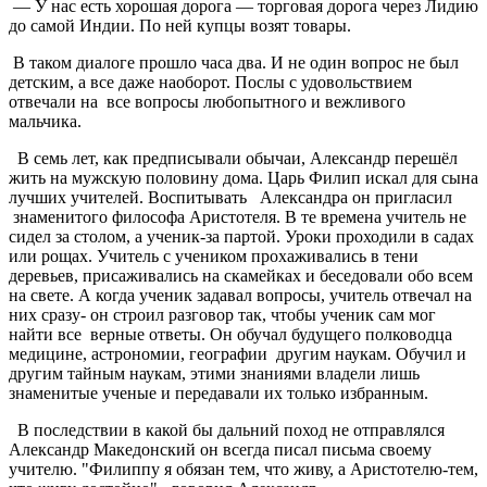
— У нас есть хорошая дорога — торговая дорога через Лидию
до самой Индии. По ней купцы возят товары.
В таком диалоге прошло часа два. И не один вопрос не был
детским, а все даже наоборот. Послы с удовольствием
отвечали на все вопросы любопытного и вежливого
мальчика.
В семь лет, как предписывали обычаи, Александр перешёл
жить на мужскую половину дома. Царь Филип искал для сына
лучших учителей. Воспитывать Александра он пригласил
знаменитого философа Аристотеля. В те времена учитель не
сидел за столом, а ученик-за партой. Уроки проходили в садах
или рощах. Учитель с учеником прохаживались в тени
деревьев, присаживались на скамейках и беседовали обо всем
на свете. А когда ученик задавал вопросы, учитель отвечал на
них сразу- он строил разговор так, чтобы ученик сам мог
найти все верные ответы. Он обучал будущего полководца
медицине, астрономии, географии другим наукам. Обучил и
другим тайным наукам, этими знаниями владели лишь
знаменитые ученые и передавали их только избранным.
В последствии в какой бы дальний поход не отправлялся
Александр Македонский он всегда писал письма своему
учителю. "Филиппу я обязан тем, что живу, а Аристотелю-тем,