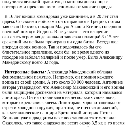
получился великий правитель, о котором до сих пор с
восторгом и преклонением вспоминают многие народы.
В 16 лет юноша командовал уже конницей, а в 20 лет стал
царем. Со своими войсками он отправился в Грецию, потом
завоевал Персию, покорил Малую Азию и Египет, совершил
военный поход в Индию.. В результате в его владении
оказалась огромная держава-он завоевал полмира! За 15 лет
сражений им не была проиграна ни одна битва. Всегда шел
впереди своих воинов. Так и продолжалось бы его
блистательное правление, если бы во время одного из
походов не заболел малярией и после умер. Было Александру
Македонскому всего 32 года.
Интересные факты
:
Александр Македонский обладал
феноменальной памятью. Например, он помнил каждого
воина из своей армии. А это около 30 000 человек. Античные
авторы утверждают, что Александр Македонский и его воины
были защищены доспехами из материала, который назывался
линоторакс. Он изготавливался из нескольких слоев льна,
которые скреплялись клеем. Линоторакс хорошо защищал от
стрел и холодного оружия, при этом, не стеснял движений,
как металлические панцири.Британский историк Питер
Конноли уже в двадцатом веке восстановил этот материал.
Оказалось, что такое снаряжение весит около 3,5 кг, в то время