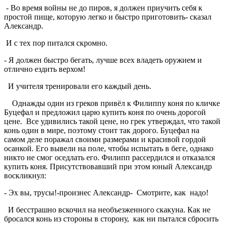
- Во время войны не до пиров, я должен приучить себя к
простой пище, которую легко и быстро приготовить- сказал
Александр.
И с тех пор питался скромно.
- Я должен быстро бегать, лучше всех владеть оружием и
отлично ездить верхом!
И учителя тренировали его каждый день.
Однажды один из греков привёл к Филиппу коня по кличке
Буцефал и предложил царю купить коня по очень дорогой
цене. Все удивились такой цене, но грек утверждал, что такой
конь один в мире, поэтому стоит так дорого. Буцефал на
самом деле поражал своими размерами и красивой гордой
осанкой. Его вывели на поле, чтобы испытать в беге, однако
никто не смог оседлать его. Филипп рассердился и отказался
купить коня. Присутствовавший при этом юный Александр
воскликнул:
- Эх вы, трусы!-произнес Александр- Смотрите, как надо!
И бесстрашно вскочил на необъезженного скакуна. Как не
бросался конь из стороны в сторону, как ни пытался сбросить