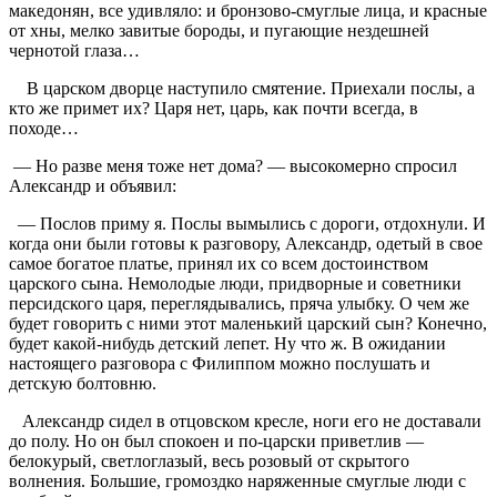
македонян, все удивляло: и бронзово-смуглые лица, и красные
от хны, мелко завитые бороды, и пугающие нездешней
чернотой глаза…
В царском дворце наступило смятение. Приехали послы, а
кто же примет их? Царя нет, царь, как почти всегда, в
походе…
— Но разве меня тоже нет дома? — высокомерно спросил
Александр и объявил:
— Послов приму я. Послы вымылись с дороги, отдохнули. И
когда они были готовы к разговору, Александр, одетый в свое
самое богатое платье, принял их со всем достоинством
царского сына. Немолодые люди, придворные и советники
персидского царя, переглядывались, пряча улыбку. О чем же
будет говорить с ними этот маленький царский сын? Конечно,
будет какой-нибудь детский лепет. Ну что ж. В ожидании
настоящего разговора с Филиппом можно послушать и
детскую болтовню.
Александр сидел в отцовском кресле, ноги его не доставали
до полу. Но он был спокоен и по-царски приветлив —
белокурый, светлоглазый, весь розовый от скрытого
волнения. Большие, громоздко наряженные смуглые люди с