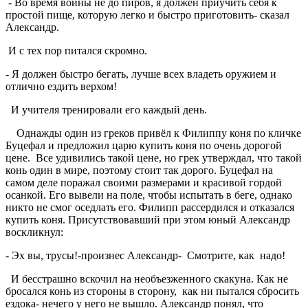
- Во время войны не до пиров, я должен приучить себя к
простой пище, которую легко и быстро приготовить- сказал
Александр.
И с тех пор питался скромно.
- Я должен быстро бегать, лучше всех владеть оружием и
отлично ездить верхом!
И учителя тренировали его каждый день.
Однажды один из греков привёл к Филиппу коня по кличке
Буцефал и предложил царю купить коня по очень дорогой
цене. Все удивились такой цене, но грек утверждал, что такой
конь один в мире, поэтому стоит так дорого. Буцефал на
самом деле поражал своими размерами и красивой гордой
осанкой. Его вывели на поле, чтобы испытать в беге, однако
никто не смог оседлать его. Филипп рассердился и отказался
купить коня. Присутствовавший при этом юный Александр
воскликнул:
- Эх вы, трусы!-произнес Александр- Смотрите, как надо!
И бесстрашно вскочил на необъезженного скакуна. Как не
бросался конь из стороны в сторону, как ни пытался сбросить
ездока- нечего у него не вышло. Александр понял, что