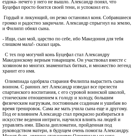
ездока- нечего у него не вышло. Александр понял, что
Буцефал просто боится своей тени, и успокоил его.
Гордый и ликующий, он резко остановил коня. Собравшиеся
громко и радостно закричали. Александр спрыгнул на землю,
и Филипп обнял сына.
- Ищи, сын мой, царство по себе, ибо Македония для тебя
слишком мала!- сказал царь.
С тех пор могучий конь Буцефал стал Александру
Македонскому верным товарищем. Он участвовал вместе с
хозяином во многих знаменитых битвах, и множество легенд
хранит его имя.
Олимпиада одобряла старания Филиппа вырастить сына
воином. С ранних лет Александр изведал все прелести
спартанского воспитания, с его суровой воинской школой,
стоическим отношением к голоду и холоду, большим
физическим нагрузкам, постоянным ссадинам и ушибам во
время тренировок. Сама же мать учила сына еще и другому.
Под ее влиянием Александр стал прекрасно разбираться в
искусстве ведения интриги, научился влиять на людей и
управлять ими. Школа дипломатии, пройденная под
руководством матери, в будущем очень помогла Александру.
Может быть, именно стараниями Олимпиады из него