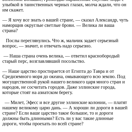
улыбкой в таинственных черных глазах, молча ждали, что он
им скажет.
— Я хочу все знать о вашей стране, — сказал Александр, чуть
наморщив округлые светлые брови. — Велика ли ваша
страна?
Послы переглянулись. Что ж, мальчик задает серьезный
вопрос, — значит, и отвечать надо серьезно.
— Наша страна очень велика, — ответил краснобородый
старый перс, возглавлявший посольство.
— Наше царство простирается от Египта до Тавра и от
Средиземного моря до океана, омывающего всю землю. Под
могущественной рукой нашего великого царя много стран и
народов, не сосчитать городов. Даже эллинские города,
которые стоят на азиатском берегу.
— Милет, Эфесс и все другие эллинские колонии, — платят
нашему великому царю дань. — А хороши ли дороги в вашей
стране? Если ваше царство такое большое, то и дороги
должны быть длинными? Есть ли у вас такие длинные
дороги, чтобы проехать по всей стране?