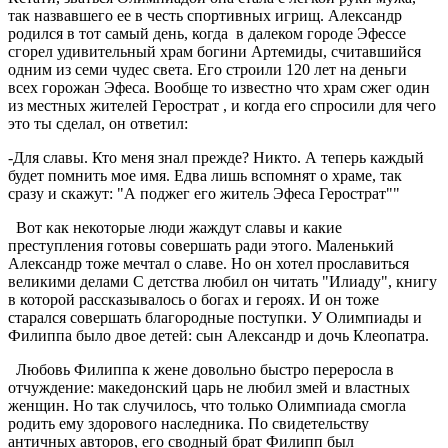
так назвавшего ее в честь спортивных игрищ. Александр
родился в тот самый день, когда в далеком городе Эфессе
сгорел удивительный храм богини Артемиды, считавшийся
одним из семи чудес света. Его строили 120 лет на деньги
всех горожан Эфеса. Вообще то известно что храм сжег один
из местных жителей Герострат , и когда его спросили для чего
это ты сделал, он ответил:
-Для славы. Кто меня знал прежде? Никто. А теперь каждый
будет помнить мое имя. Едва лишь вспомнят о храме, так
сразу и скажут: "А поджег его житель Эфеса Герострат""
Вот как некоторые люди жаждут славы и какие
преступления готовы совершать ради этого. Маленький
Александр тоже мечтал о славе. Но он хотел прославиться
великими делами С детства любил он читать "Илиаду", книгу
в которой рассказывалось о богах и героях. И он тоже
старался совершать благородные поступки. У Олимпиады и
Филиппа было двое детей: сын Александр и дочь Клеопатра.
Любовь Филиппа к жене довольно быстро переросла в
отчуждение: македонский царь не любил змей и властных
женщин. Но так случилось, что только Олимпиада смогла
родить ему здорового наследника. По свидетельству
античных авторов, его сводный брат Филипп был