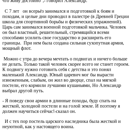
что живу достойно",- говорил Александр.
С 7 лет он всерьёз занимался и подготовкой к боям и
походам, и целые дни проводил в палестре (в Древней Греции
школа для спортивной борьбы и физических упражнений).
Царь сам занимался военной подготовкой мальчика. Человек
он был властный, решительный, стремящийся всеми
способами усилить свое государство и расширить его
границы. При нем была создана сильная сухопутная армия,
мощный флот.
Можно с утра до вечера мечтать о подвигах и ничего больше
не делать. Только такой человек скорее всего не станет героем.
К подвигу нужно готовить себя с детства и это понял
маленький Александр. Юный царевич мог бы вырасти
изнеженным, слабым, он жил во дворце, спал на мягкой
постели, его кормили лучшими кушаньями, Но Александр
выбрал другой путь.
- Я поведу свои армии в длинные походы, буду спать на
жесткой, холодной постели и на голой земле. И поэтому я
должен научиться сейчас!-сказал он.
И с тех пор постель царского наследника была жесткой и
неуютной, как у настоящего воина.