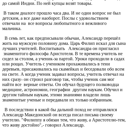
до самой Индии. По ней купцы возят товары.
В таком диалоге прошло часа два. И не один вопрос не был
детским, а все даже наоборот. Послы с удовольствием
отвечали на все вопросы любопытного и вежливого
мальчика.
В семь лет, как предписывали обычаи, Александр перешёл
жить на мужскую половину дома. Царь Филип искал для сына
лучших учителей. Воспитывать Александра он пригласил
знаменитого философа Аристотеля. В те времена учитель не
сидел за столом, а ученик-за партой. Уроки проходили в садах
или рощах. Учитель с учеником прохаживались в тени
деревьев, присаживались на скамейках и беседовали обо всем
на свете. А когда ученик задавал вопросы, учитель отвечал на
них сразу- он строил разговор так, чтобы ученик сам мог
найти все верные ответы. Он обучал будущего полководца
медицине, астрономии, географии другим наукам. Обучил и
другим тайным наукам, этими знаниями владели лишь
знаменитые ученые и передавали их только избранным.
В последствии в какой бы дальний поход не отправлялся
Александр Македонский он всегда писал письма своему
учителю. "Филиппу я обязан тем, что живу, а Аристотелю-тем,
что живу достойно",- говорил Александр.