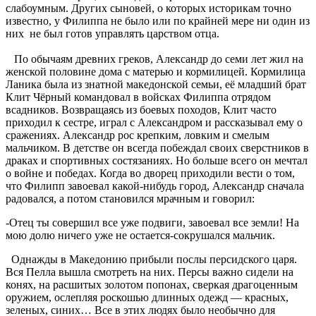
слабоумным. Других сыновей, о которых историкам точно
известно, у Филиппа не было или по крайней мере ни один из
них не был готов управлять царством отца.
По обычаям древних греков, Александр до семи лет жил на
женской половине дома с матерью и кормилицей. Кормилица
Ланика была из знатной македонской семьи, её младший брат
Клит Чёрный командовал в войсках Филиппа отрядом
всадников. Возвращаясь из боевых походов, Клит часто
приходил к сестре, играл с Александром и рассказывал ему о
сражениях. Александр рос крепким, ловким и смелым
мальчиком. В детстве он всегда побеждал своих сверстников в
драках и спортивных состязаниях. Но больше всего он мечтал
о войне и победах. Когда во дворец приходили вести о том,
что Филипп завоевал какой-нибудь город, Александр сначала
радовался, а потом становился мрачным и говорил:
-Отец ты совершил все уже подвиги, завоевал все земли! На
мою долю ничего уже не остается-сокрушался мальчик.
Однажды в Македонию прибыли послы персидского царя.
Вся Пелла вышла смотреть на них. Персы важно сидели на
конях, на расшитых золотом попонах, сверкая драгоценным
оружием, ослепляя роскошью длинных одежд — красных,
зеленых, синих… Все в этих людях было необычно для