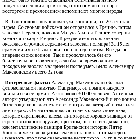
получился великий правитель, о котором до сих пор с
восторгом и преклонением вспоминают многие народы.
В 16 лет юноша командовал уже конницей, а в 20 лет стал
царем. Со своими войсками он отправился в Грецию, потом
завоевал Персию, покорил Малую Азию и Египет, совершил
военный поход в Индию.. В результате в его владении
оказалась огромная держава-он завоевал полмира! За 15 лет
сражений им не была проиграна ни одна битва. Всегда шел
впереди своих воинов. Так и продолжалось бы его
блистательное правление, если бы во время одного из
походов не заболел малярией и после умер. Было Александру
Македонскому всего 32 года.
Интересные факты
:
Александр Македонский обладал
феноменальной памятью. Например, он помнил каждого
воина из своей армии. А это около 30 000 человек. Античные
авторы утверждают, что Александр Македонский и его воины
были защищены доспехами из материала, который назывался
линоторакс. Он изготавливался из нескольких слоев льна,
которые скреплялись клеем. Линоторакс хорошо защищал от
стрел и холодного оружия, при этом, не стеснял движений,
как металлические панцири.Британский историк Питер
Конноли уже в двадцатом веке восстановил этот материал.
Оказалось, что такое снаряжение весит около 3,5 кг, в то время