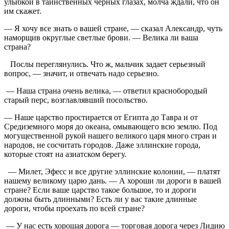
улыбкой в таинственных черных глазах, молча ждали, что он
им скажет.
— Я хочу все знать о вашей стране, — сказал Александр, чуть
наморщив округлые светлые брови. — Велика ли ваша
страна?
Послы переглянулись. Что ж, мальчик задает серьезный
вопрос, — значит, и отвечать надо серьезно.
— Наша страна очень велика, — ответил краснобородый
старый перс, возглавлявший посольство.
— Наше царство простирается от Египта до Тавра и от
Средиземного моря до океана, омывающего всю землю. Под
могущественной рукой нашего великого царя много стран и
народов, не сосчитать городов. Даже эллинские города,
которые стоят на азиатском берегу.
— Милет, Эфесс и все другие эллинские колонии, — платят
нашему великому царю дань. — А хороши ли дороги в вашей
стране? Если ваше царство такое большое, то и дороги
должны быть длинными? Есть ли у вас такие длинные
дороги, чтобы проехать по всей стране?
— У нас есть хорошая дорога — торговая дорога через Лидию