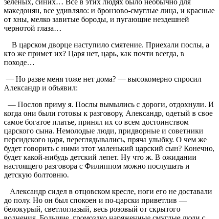
зеленых, синих… Все в этих людях было необычно для
македонян, все удивляло: и бронзово-смуглые лица, и красные
от хны, мелко завитые бороды, и пугающие нездешней
чернотой глаза…
В царском дворце наступило смятение. Приехали послы, а
кто же примет их? Царя нет, царь, как почти всегда, в
походе…
— Но разве меня тоже нет дома? — высокомерно спросил
Александр и объявил:
— Послов приму я. Послы вымылись с дороги, отдохнули. И
когда они были готовы к разговору, Александр, одетый в свое
самое богатое платье, принял их со всем достоинством
царского сына. Немолодые люди, придворные и советники
персидского царя, переглядывались, пряча улыбку. О чем же
будет говорить с ними этот маленький царский сын? Конечно,
будет какой-нибудь детский лепет. Ну что ж. В ожидании
настоящего разговора с Филиппом можно послушать и
детскую болтовню.
Александр сидел в отцовском кресле, ноги его не доставали
до полу. Но он был спокоен и по-царски приветлив —
белокурый, светлоглазый, весь розовый от скрытого
волнения. Большие, громоздко наряженные смуглые люди с