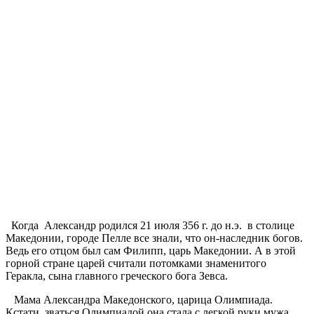
Когда Александр родился 21 июля 356 г. до н.э. в столице
Македонии, городе Пелле все знали, что он-наследник богов.
Ведь его отцом был сам Филипп, царь Македонии. А в этой
горной стране царей считали потомками знаменитого
Геракла, сына главного греческого бога Зевса.
Мама Александра Македонского, царица Олимпиада.
Кстати, зваться Олимпиадой она стала с легкой руки мужа,