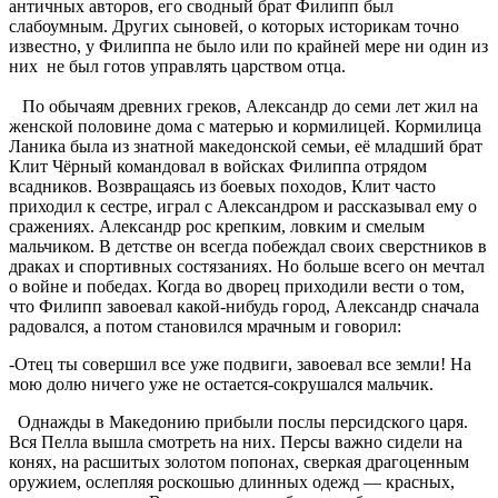
античных авторов, его сводный брат Филипп был
слабоумным. Других сыновей, о которых историкам точно
известно, у Филиппа не было или по крайней мере ни один из
них не был готов управлять царством отца.
По обычаям древних греков, Александр до семи лет жил на
женской половине дома с матерью и кормилицей. Кормилица
Ланика была из знатной македонской семьи, её младший брат
Клит Чёрный командовал в войсках Филиппа отрядом
всадников. Возвращаясь из боевых походов, Клит часто
приходил к сестре, играл с Александром и рассказывал ему о
сражениях. Александр рос крепким, ловким и смелым
мальчиком. В детстве он всегда побеждал своих сверстников в
драках и спортивных состязаниях. Но больше всего он мечтал
о войне и победах. Когда во дворец приходили вести о том,
что Филипп завоевал какой-нибудь город, Александр сначала
радовался, а потом становился мрачным и говорил:
-Отец ты совершил все уже подвиги, завоевал все земли! На
мою долю ничего уже не остается-сокрушался мальчик.
Однажды в Македонию прибыли послы персидского царя.
Вся Пелла вышла смотреть на них. Персы важно сидели на
конях, на расшитых золотом попонах, сверкая драгоценным
оружием, ослепляя роскошью длинных одежд — красных,