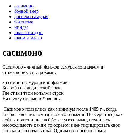
сасимоно
боевой веер
доспехи самурая
токонома
ниндзя
школа ниндзи
шлем и маска
сасимоно
Сасимоно - личный флажок самурая со значком и
стихотворными строками.
За спиной самурайский флажок -
Боевой геральдический знак,
Где стихи твои копьями строк
На шелку сасимоно* звенят.
Сасимоно появились как минимум после 1485 г. , когда
впервые возник сам тип такого знамени. По мере того, как
войны становились всё более массовыми, появилась
необходимость каким-то образом идентифицировать свои
войска и военачальника. Одним из способов такой